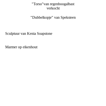
"Torso"van regenboogalbast
verkocht
"Dubbelkopje" van Speksteen
Sculptuur van Kenia Soapstone
Marmer op eikenhout
"Jan met de pet"
verkocht
"Dame met haartooi" Serpentijn
"Torso" van ongepolijst marmer
"Zwaan" van Serpentijn
"Olifantje" van Speksteen
verkocht