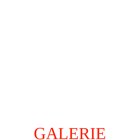
Home
Over Mezelf
fotogalerij
Informatie
Workshop Beeldhouwen
GALERIE