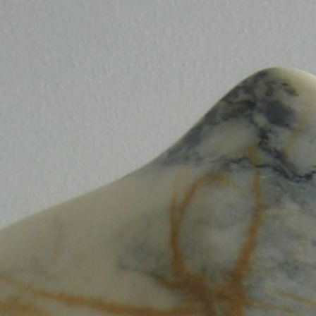
Home
Over Mezelf
fotogalerij
Informatie
Workshop Beeldhouwen