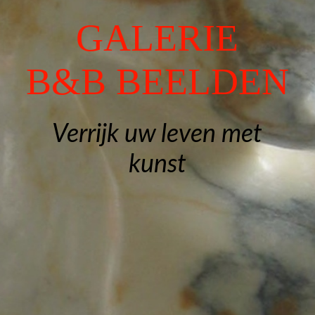
Gedenkbeelden
GALERIE
Exposities
B&B BEELDEN
Contact
Verrijk uw leven met
kunst
Gastenboek