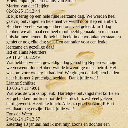
Vriendelijke groeten Danny van Strien
Marion van der Heijden
02-02-25
13:12:44
Ik kijk terug op een hele fijne leerzame dag. We werden heel
gastvrij ontvangen en helemaal verwend door Bep en Hubert.
Bep heeft veel ervaring en heeft ons veel geleerd. In 1 dag
hebben we allemaal een heel mooi beeld gemaakt en mee naar
huis kunnen nemen. Ik heb het beeld in de woonkamer staan en
geniet er nog elke dag van. Een aanrader voor een leuke
leerzame en gezellige dag!
Ied en Hans Meurders
29-11-24
16:22:49
Wat hebben we een geweldige dag gehad bij Bep en wat zijn
we verwend door Hubert wat de inwendige mens betrof. Het
was om voor we erg in hadden! We gingen dankzij hen beiden
naar huis met 2 prachtige beelden. Dank jullie wel!
Lianne Schültze
13-03-24
11:49:01
Wat was de workshop leuk! Hartelijke ontvangst met koffie en
zelfgebakken muffins door de heer des huizes! Veel geleerd,
hard gewerkt. Heerlijke lunch. Alles zo goed verzorgd! En t
resultaat mag er zijn! Dank jullie wel!
Fons de Weert
24-01-24
17:13:57
Zaterdag 13 januari had ik met mijn zoons en dochter een