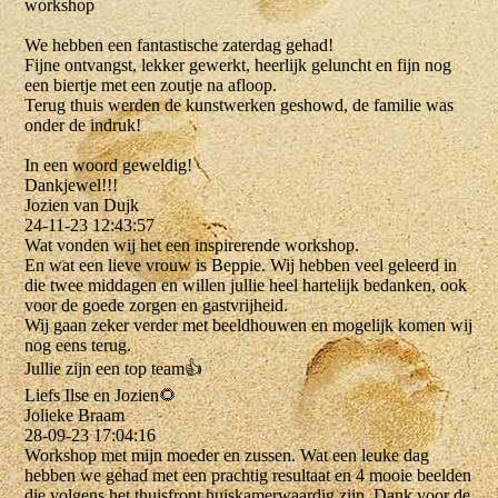
workshop
We hebben een fantastische zaterdag gehad!
Fijne ontvangst, lekker gewerkt, heerlijk geluncht en fijn nog
een biertje met een zoutje na afloop.
Terug thuis werden de kunstwerken geshowd, de familie was
onder de indruk!
In een woord geweldig!
Dankjewel!!!
Jozien van Dujk
24-11-23
12:43:57
Wat vonden wij het een inspirerende workshop.
En wat een lieve vrouw is Beppie. Wij hebben veel geleerd in
die twee middagen en willen jullie heel hartelijk bedanken, ook
voor de goede zorgen en gastvrijheid.
Wij gaan zeker verder met beeldhouwen en mogelijk komen wij
nog eens terug.
Jullie zijn een top team👍
Liefs Ilse en Jozien🌻
Jolieke Braam
28-09-23
17:04:16
Workshop met mijn moeder en zussen. Wat een leuke dag
hebben we gehad met een prachtig resultaat en 4 mooie beelden
die volgens het thuisfront huiskamerwaardig zijn. Dank voor de