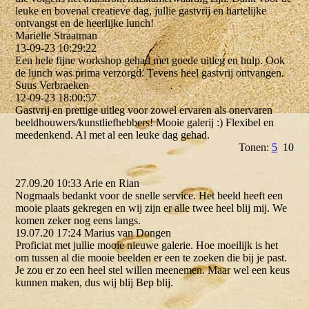
leuke en bovenal creatieve dag, jullie gastvrij en hartelijke
ontvangst en de heerlijke lunch!
Marielle Straatman
13-09-23
10:29:22
Een hele fijne workshop gehad met goede uitleg en hulp. Ook
de lunch was prima verzorgd. Tevens heel gastvrij ontvangen.
Suus Verbraeken
12-09-23
18:00:57
Gastvrij en prettige uitleg voor zowel ervaren als onervaren
beeldhouwers/­kunstliefhebbers!­ Mooie galerij :) Flexibel en
meedenkend. Al met al een leuke dag gehad.
Tonen:
5
10
27.09.20 10:33 Arie en Rian
Nogmaals bedankt voor de snelle service. Het beeld heeft een
mooie plaats gekregen en wij zijn er alle twee heel blij mij. We
komen zeker nog eens langs.
19.07.20 17:24 Marius van Dongen
Proficiat met jullie mooie nieuwe galerie. Hoe moeilijk is het
om tussen al die mooie beelden er een te zoeken die bij je past.
Je zou er zo een heel stel willen meenemen. Maar wel een keus
kunnen maken, dus wij blij Bep blij.